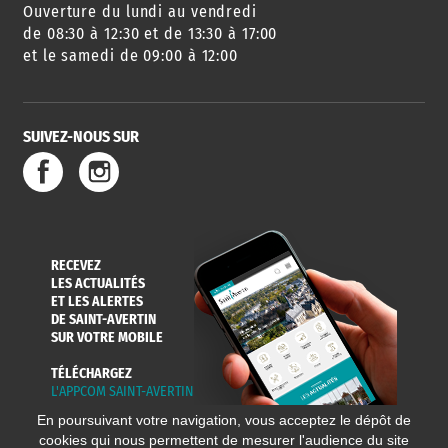
Ouverture du lundi au vendredi
AGENDA
URBANISME
PISCINE
DES SORTIES
de 08:30 à 12:30 et de 13:30 à 17:00
et le samedi de 09:00 à 12:00
SUIVEZ-NOUS SUR
SERVICE
TRAVAUX
DÉCHETS
DE L'EAU
DANS LA VILLE
ET COLLECTES
RECEVEZ
LES ACTUALITÉS
ET LES ALERTES
DE SAINT-AVERTIN
SUR VOTRE MOBILE
TÉLÉCHARGEZ
L'APPCOM SAINT-AVERTIN
En poursuivant votre navigation, vous acceptez le dépôt de
cookies qui nous permettent de mesurer l'audience du site