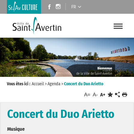
FR
Vous êtes ici :
Accueil
>
Agenda
>
Concert du Duo Arietto
A=
A-
A+
Concert du Duo Arietto
Musique