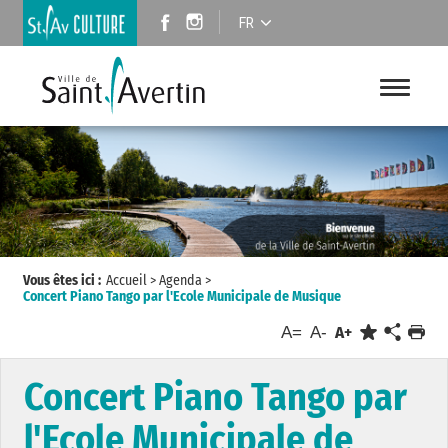
FR
Vous êtes ici :
Accueil
>
Agenda
>
Concert Piano Tango par l'Ecole Municipale de Musique
A=
A-
A+
Concert Piano Tango par
l'Ecole Municipale de