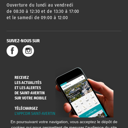
Ouverture du lundi au vendredi
AGENDA
URBANISME
PISCINE
DES SORTIES
de 08:30 à 12:30 et de 13:30 à 17:00
et le samedi de 09:00 à 12:00
SUIVEZ-NOUS SUR
SERVICE
TRAVAUX
DÉCHETS
DE L'EAU
DANS LA VILLE
ET COLLECTES
RECEVEZ
LES ACTUALITÉS
ET LES ALERTES
DE SAINT-AVERTIN
SUR VOTRE MOBILE
TÉLÉCHARGEZ
L'APPCOM SAINT-AVERTIN
En poursuivant votre navigation, vous acceptez le dépôt de
cookies qui nous permettent de mesurer l'audience du site