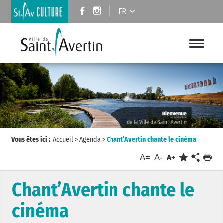
FR
Vous êtes ici :
Accueil
>
Agenda
>
Chant’Avertin chante le cinéma
A=
A-
A+
Chant’Avertin chante le
cinéma