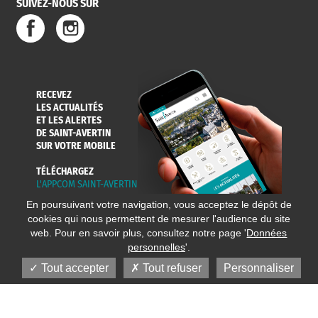
SUIVEZ-NOUS SUR
SERVICE
TRAVAUX
DÉCHETS
DE L'EAU
DANS LA VILLE
ET COLLECTES
RECEVEZ
LES ACTUALITÉS
ET LES ALERTES
DE SAINT-AVERTIN
SUR VOTRE MOBILE
TÉLÉCHARGEZ
L'APPCOM SAINT-AVERTIN
En poursuivant votre navigation, vous acceptez le dépôt de
cookies qui nous permettent de mesurer l'audience du site
web. Pour en savoir plus, consultez notre page '
Données
personnelles
'.
Tout accepter
Tout refuser
Personnaliser