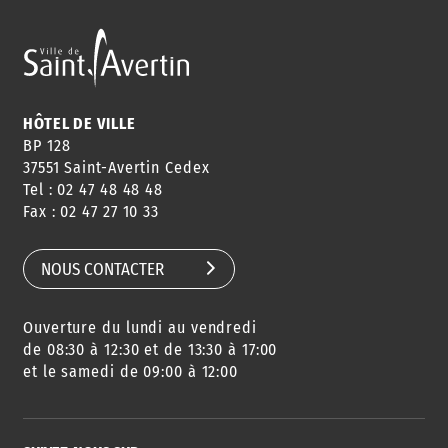
ANNUAIRE
ABONNEMENT
ST AV
HORAIRES
NEWSLETTER
EN LIGNE
HÔTEL DE VILLE
BP 128
37551 Saint-Avertin Cedex
Tel : 02 47 48 48 48
CONSEILS
PASSEPORT
MENUS
Fax : 02 47 27 10 33
DE QUARTIER
CARTE D'IDENTITÉ
RESTAURATION
SCOLAIRE
NOUS CONTACTER
Ouverture du lundi au vendredi
AGENDA
URBANISME
PISCINE
DES SORTIES
de 08:30 à 12:30 et de 13:30 à 17:00
et le samedi de 09:00 à 12:00