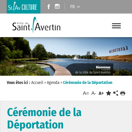
FR
Vous êtes ici :
Accueil
>
Agenda
>
Cérémonie de la Déportation
A=
A-
A+
Cérémonie de la
Déportation