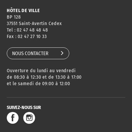
HÔTEL DE VILLE
BP 128
37551 Saint-Avertin Cedex
Tel : 02 47 48 48 48
CONSEILS
PASSEPORT
MENUS
Fax : 02 47 27 10 33
DE QUARTIER
CARTE D'IDENTITÉ
RESTAURATION
SCOLAIRE
NOUS CONTACTER
Ouverture du lundi au vendredi
AGENDA
URBANISME
PISCINE
DES SORTIES
de 08:30 à 12:30 et de 13:30 à 17:00
et le samedi de 09:00 à 12:00
SUIVEZ-NOUS SUR
SERVICE
TRAVAUX
DÉCHETS
DE L'EAU
DANS LA VILLE
ET COLLECTES