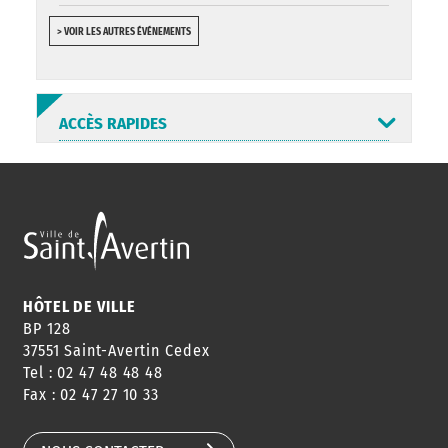
> VOIR LES AUTRES ÉVÉNEMENTS
ACCÈS RAPIDES
ANNUAIRE
ABONNEMENT
ST AV
HORAIRES
NEWSLETTER
EN LIGNE
HÔTEL DE VILLE
BP 128
37551 Saint-Avertin Cedex
Tel : 02 47 48 48 48
CONSEILS
PASSEPORT
MENUS
Fax : 02 47 27 10 33
DE QUARTIER
CARTE D'IDENTITÉ
RESTAURATION
SCOLAIRE