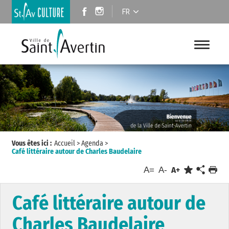
FR
Vous êtes ici :
Accueil
>
Agenda
>
Café littéraire autour de Charles Baudelaire
A=
A-
A+
Café littéraire autour de
Charles Baudelaire