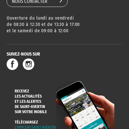
NOUS CONTACTER
Ouverture du lundi au vendredi
AGENDA
URBANISME
PISCINE
DES SORTIES
de 08:30 à 12:30 et de 13:30 à 17:00
et le samedi de 09:00 à 12:00
SUIVEZ-NOUS SUR
SERVICE
TRAVAUX
DÉCHETS
DE L'EAU
DANS LA VILLE
ET COLLECTES
RECEVEZ
LES ACTUALITÉS
ET LES ALERTES
DE SAINT-AVERTIN
SUR VOTRE MOBILE
TÉLÉCHARGEZ
L'APPCOM SAINT-AVERTIN