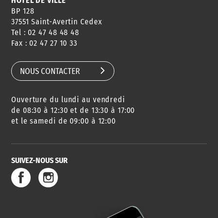
HÔTEL DE VILLE
BP 128
37551 Saint-Avertin Cedex
Tel : 02 47 48 48 48
CONSEILS
PASSEPORT
MENUS
Fax : 02 47 27 10 33
DE QUARTIER
CARTE D'IDENTITÉ
RESTAURATION
SCOLAIRE
NOUS CONTACTER
Ouverture du lundi au vendredi
AGENDA
URBANISME
PISCINE
DES SORTIES
de 08:30 à 12:30 et de 13:30 à 17:00
et le samedi de 09:00 à 12:00
SUIVEZ-NOUS SUR
SERVICE
TRAVAUX
DÉCHETS
DE L'EAU
DANS LA VILLE
ET COLLECTES