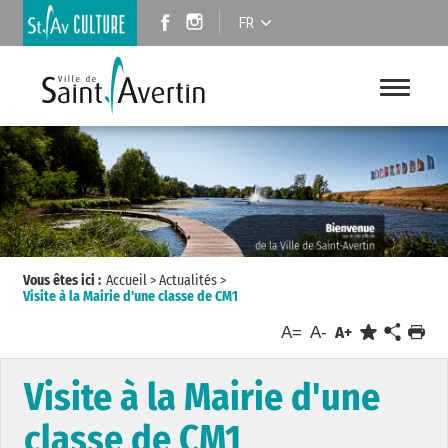
FR
Vous êtes ici :
Accueil
>
Actualités
>
Visite à la Mairie d'une classe de CM1
A=
A-
A+
Visite à la Mairie d'une
classe de CM1