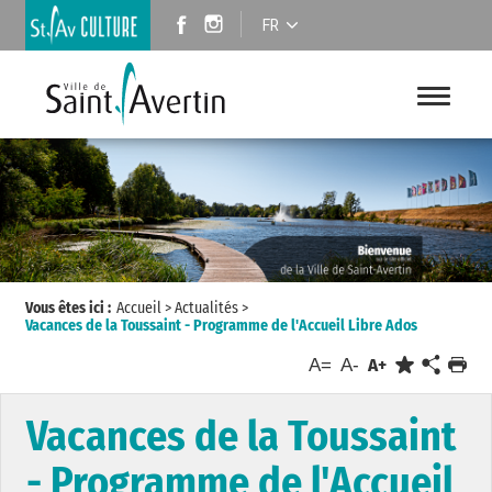
FR
Vous êtes ici :
Accueil
>
Actualités
>
Vacances de la Toussaint - Programme de l'Accueil Libre Ados
A=
A-
A+
Vacances de la Toussaint
- Programme de l'Accueil