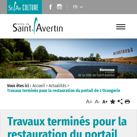
FR
Vous êtes ici :
Accueil
>
Actualités
>
Travaux terminés pour la restauration du portail de L'Orangerie
A=
A-
A+
Travaux terminés pour la
restauration du portail