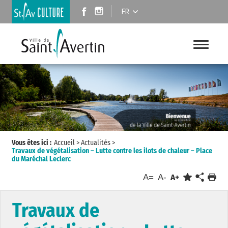
FR
Vous êtes ici :
Accueil
>
Actualités
>
Travaux de végétalisation – Lutte contre les ilots de chaleur – Place
du Maréchal Leclerc
A=
A-
A+
Travaux de