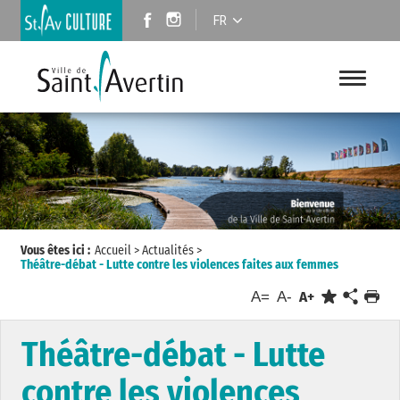
FR
Vous êtes ici :
Accueil
>
Actualités
>
Théâtre-débat - Lutte contre les violences faites aux femmes
A=
A-
A+
Théâtre-débat - Lutte
contre les violences