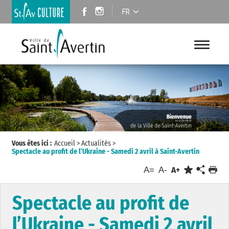
FR
Vous êtes ici :
Accueil
>
Actualités
>
Spectacle au profit de l’Ukraine - Samedi 2 avril à Saint-Avertin
A=
A-
A+
Spectacle au profit de
l’Ukraine - Samedi 2 avril