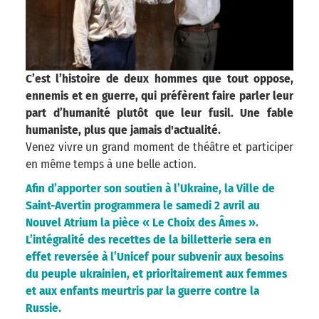
C’est l’histoire de deux hommes que tout oppose,
ennemis et en guerre, qui préfèrent faire parler leur
part d’humanité plutôt que leur fusil. Une fable
humaniste, plus que jamais d'actualité.
Venez vivre un grand moment de théâtre et participer
en même temps à une belle action.
Afin d’apporter son soutien à l’Ukraine, la Ville de
Saint-Avertin programmera le samedi 2 avril au
Nouvel Atrium la pièce « Le Choix des Âmes ».
L’intégralité des recettes de la billetterie sera en
effet reversée à l’Unicef pour subvenir aux besoins
du peuple ukrainien, et prioritairement aux femmes
et aux enfants meurtris par la guerre contre la
Russie.