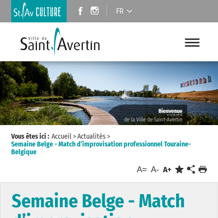
FR
Vous êtes ici :
Accueil
>
Actualités
>
Semaine Belge - Match d’improvisation professionnel Touraine-
Belgique
A=
A-
A+
Semaine Belge - Match