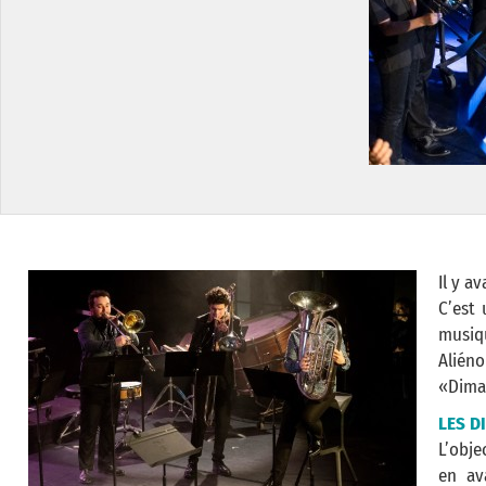
Il y a
C’est 
musiqu
Alién
«Dima
LES D
L’obje
en av