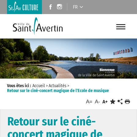
FR
Vous êtes ici :
Accueil
>
Actualités
>
Retour sur le ciné-concert magique de l'Ecole de musique
A=
A-
A+
Retour sur le ciné-
concert magique de