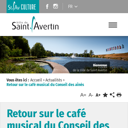
FR
Vous êtes ici :
Accueil
>
Actualités
>
Retour sur le café musical du Conseil des aînés
A=
A-
A+
Retour sur le café
musical du Conseil des