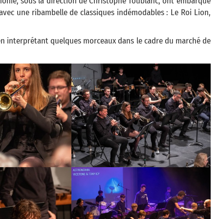
monie, sous la direction de Christophe Toublanc, ont embarqué
 avec une ribambelle de classiques indémodables : Le Roi Lion,
e en interprétant quelques morceaux dans le cadre du marché de