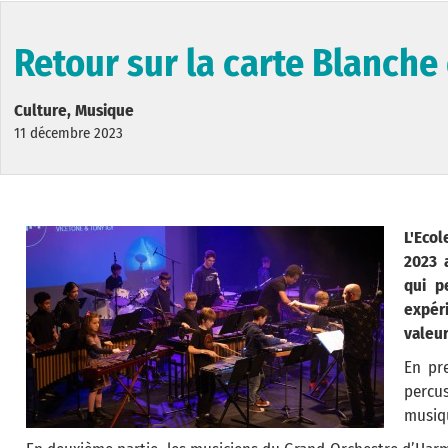
Retour sur la carte Blanche
Culture, Musique
11 décembre 2023
L'Eco
2023 
qui p
expér
valeur
En pre
percu
musiqu