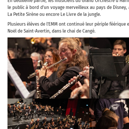
En deuxième partie, les musiciens du Grand Orchestre d’Har
le public à bord d'un voyage merveilleux au pays de Disney,
La Petite Sirène ou encore Le Livre de la jungle.
Plusieurs élèves de l'EMM ont continué leur périple féériqu
Noël de Saint-Avertin, dans le chai de Cangé.