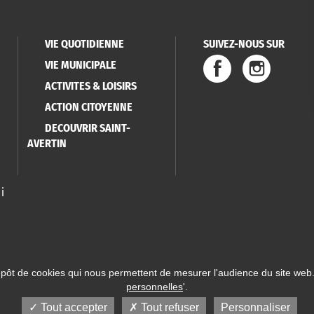
VIE QUOTIDIENNE
SUIVEZ-NOUS SUR
VIE MUNICIPALE
ACTIVITES & LOISIRS
ACTION CITOYENNE
DECOUVRIR SAINT-
AVERTIN
i
épôt de cookies qui nous permettent de mesurer l'audience du site web.
personnelles
'.
 Saint-Avertin
Mentions légales
Données personnelles
Plan du site
Réalisatio
Tout accepter
Tout refuser
Personnaliser