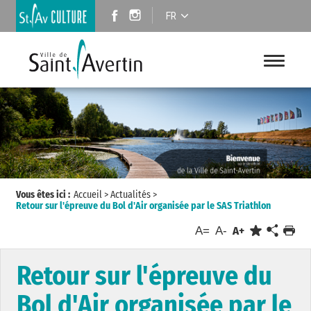
FR
Vous êtes ici :
Accueil
>
Actualités
>
Retour sur l'épreuve du Bol d'Air organisée par le SAS Triathlon
A=
A-
A+
Retour sur l'épreuve du
Bol d'Air organisée par le