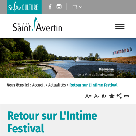
FR
Vous êtes ici :
Accueil
>
Actualités
>
Retour sur L'Intime Festival
A=
A-
A+
Retour sur L'Intime
Festival