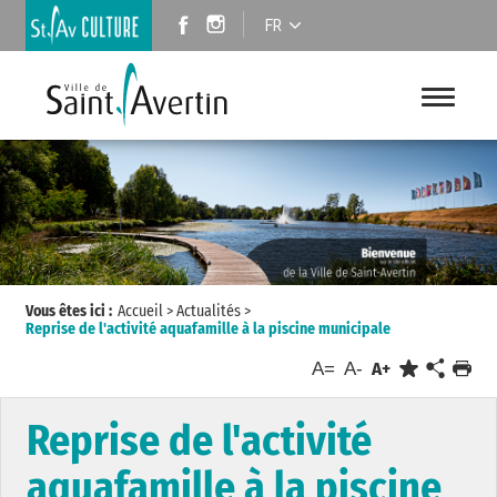
FR
Vous êtes ici :
Accueil
>
Actualités
>
Reprise de l'activité aquafamille à la piscine municipale
A=
A-
A+
Reprise de l'activité
aquafamille à la piscine