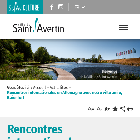
FR
Vous êtes ici :
Accueil
>
Actualités
>
Rencontres internationales en Allemagne avec notre ville amie,
Baienfurt
A=
A-
A+
Rencontres