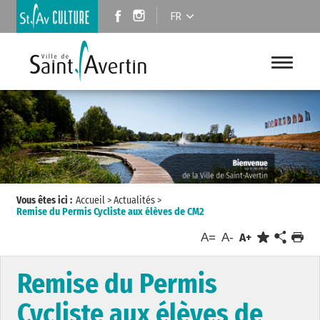
FR
Vous êtes ici :
Accueil
>
Actualités
>
Remise du Permis Cycliste aux élèves de CM2
A=
A-
A+
Remise du Permis
Cycliste aux élèves de