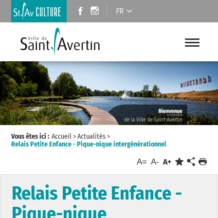
FR
Vous êtes ici :
Accueil
>
Actualités
>
Relais Petite Enfance - Pique-nique intergénérationnel
A=
A-
A+
Relais Petite Enfance -
Pique-nique