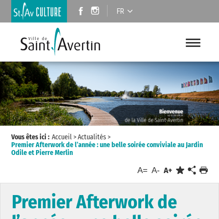
FR
Vous êtes ici :
Accueil
>
Actualités
>
Premier Afterwork de l’année : une belle soirée conviviale au Jardin
Odile et Pierre Merlin
A=
A-
A+
Premier Afterwork de