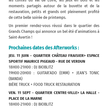
les contes du Val de Loire, les jeux en bois et les
moments partagés autour de la buvette et de la
restauration, petits et grands ont pleinement profité
de cette belle soirée de printemps.
Un premier rendez-vous réussi dans le quartier des
Grands Champs qui annonce un bel été d’animations à
Saint-Avertin !
Prochaines dates des Afterworks :
JEU. 11 JUIN - QUARTIER CHÂTEAU FRAISIER> ESPACE
SPORTIF MAURICE PIGEAUD - RUE DE VERDUN
18H00-21H00 : DJ BIOBLITZ
19H00-20H00 : GUITAR’ADO (EMM) + JEAN’S TONIC
(BANDA)
BIÈRE TRUCK + FOOD TRUCK RESTAURATION
VEN. 11 SEPT - QUARTIER CENTRE-VILLE> LA HALLE -
PLACE DE LA MARNE
18H00-21H00 : DJ BIOBLITZ