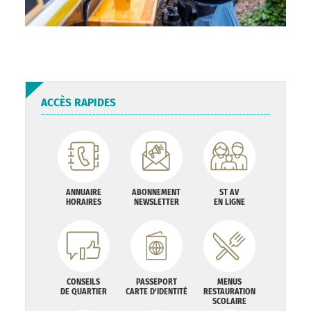
ACCÈS RAPIDES
ANNUAIRE
ABONNEMENT
ST AV
HORAIRES
NEWSLETTER
EN LIGNE
CONSEILS
PASSEPORT
MENUS
DE QUARTIER
CARTE D'IDENTITÉ
RESTAURATION
SCOLAIRE