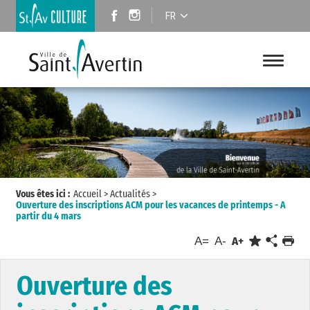
FR
Vous êtes ici :
Accueil
>
Actualités
>
Ouverture des inscriptions ACM pour les vacances de printemps - A
partir du 4 mars
A=
A-
A+
Ouverture des