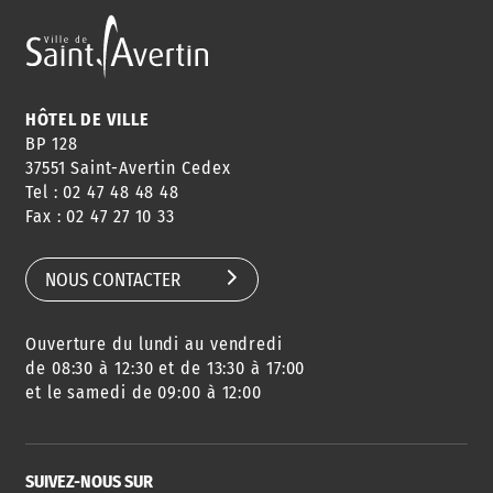
ANNUAIRE
ABONNEMENT
ST AV
HORAIRES
NEWSLETTER
EN LIGNE
HÔTEL DE VILLE
BP 128
37551 Saint-Avertin Cedex
Tel : 02 47 48 48 48
CONSEILS
PASSEPORT
MENUS
Fax : 02 47 27 10 33
DE QUARTIER
CARTE D'IDENTITÉ
RESTAURATION
SCOLAIRE
NOUS CONTACTER
Ouverture du lundi au vendredi
AGENDA
URBANISME
PISCINE
DES SORTIES
de 08:30 à 12:30 et de 13:30 à 17:00
et le samedi de 09:00 à 12:00
SUIVEZ-NOUS SUR
SERVICE
TRAVAUX
DÉCHETS