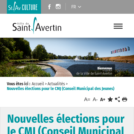
FR
Vous êtes ici :
Accueil
>
Actualités
>
Nouvelles élections pour le CMJ (Conseil Municipal des Jeunes)
A=
A-
A+
Nouvelles élections pour
le CMJ (Conseil Municipal