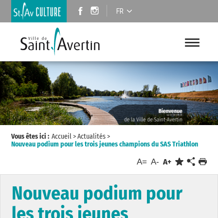
FR
Vous êtes ici :
Accueil
>
Actualités
>
Nouveau podium pour les trois jeunes champions du SAS Triathlon
A=
A-
A+
Nouveau podium pour
les trois jeunes