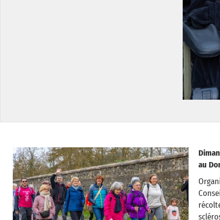
Diman
au Dom
Organ
Consei
récolt
scléro