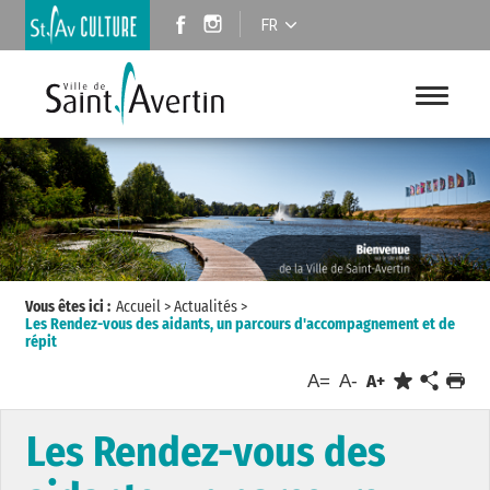
FR
Vous êtes ici :
Accueil
>
Actualités
>
Les Rendez-vous des aidants, un parcours d'accompagnement et de
répit
A=
A-
A+
Les Rendez-vous des