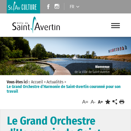
FR
Vous êtes ici :
Accueil
>
Actualités
>
Le Grand Orchestre d’Harmonie de Saint-Avertin couronné pour son
travail
A=
A-
A+
Le Grand Orchestre