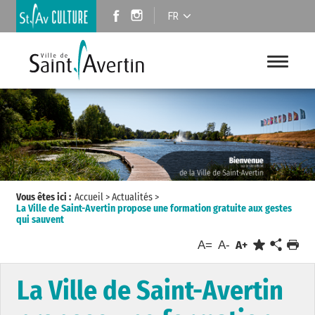
FR
Vous êtes ici :
Accueil
>
Actualités
>
La Ville de Saint-Avertin propose une formation gratuite aux gestes
qui sauvent
A=
A-
A+
La Ville de Saint-Avertin