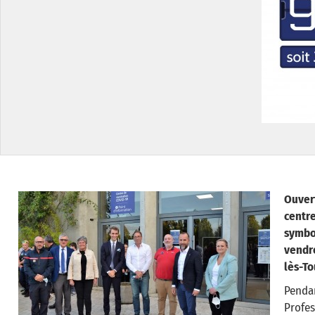
Ouvert
centr
symbo
vendr
lès-To
Penda
Profes