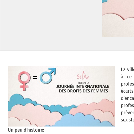
La vil
à ce 
profe
écarts
d'enc
profe
préve
sexist
Un peu d'histoire: