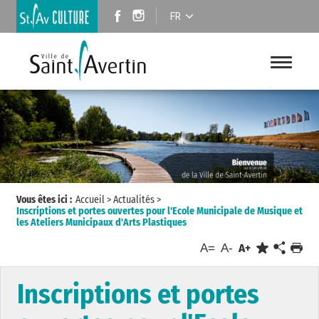
FR
Vous êtes ici :
Accueil
>
Actualités
>
Inscriptions et portes ouvertes pour l'Ecole Municipale de Musique et
les Ateliers Municipaux d'Arts Plastiques
A=
A-
A+
Inscriptions et portes