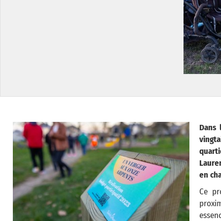
Dans 
vingta
quart
Laure
en cha
Ce pr
proxi
essenc