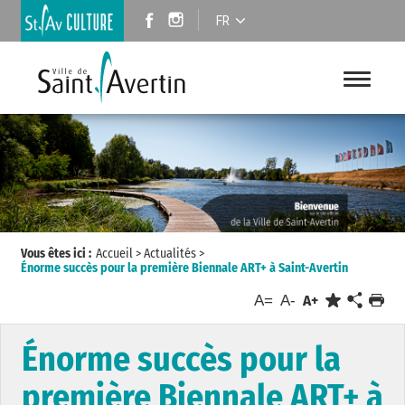
FR
Vous êtes ici :
Accueil
>
Actualités
>
Énorme succès pour la première Biennale ART+ à Saint-Avertin
A=
A-
A+
Énorme succès pour la
première Biennale ART+ à