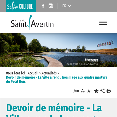
FR
Vous êtes ici :
Accueil
>
Actualités
>
Devoir de mémoire - La Ville a rendu hommage aux quatre martyrs
du Petit Bois
A=
A-
A+
Devoir de mémoire - La