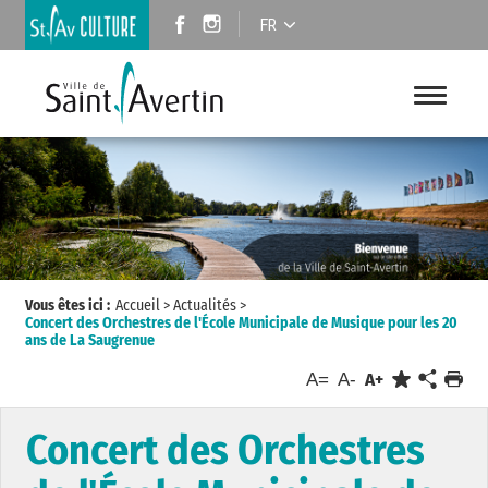
FR
Vous êtes ici :
Accueil
>
Actualités
>
Concert des Orchestres de l'École Municipale de Musique pour les 20
ans de La Saugrenue
A=
A-
A+
Concert des Orchestres