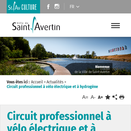
FR
Vous êtes ici :
Accueil
>
Actualités
>
Circuit professionnel à vélo électrique et à hydrogène
A=
A-
A+
Circuit professionnel à
vélo électrique et à