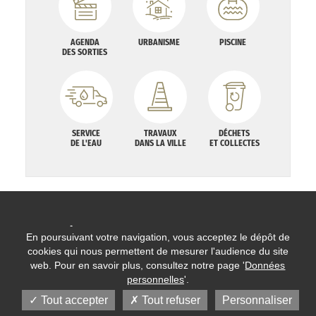
AGENDA
URBANISME
PISCINE
DES SORTIES
SERVICE
TRAVAUX
DÉCHETS
DE L'EAU
DANS LA VILLE
ET COLLECTES
En poursuivant votre navigation, vous acceptez le dépôt de
cookies qui nous permettent de mesurer l'audience du site
web. Pour en savoir plus, consultez notre page '
Données
personnelles
'.
HÔTEL DE VILLE
Tout accepter
Tout refuser
Personnaliser
BP 128