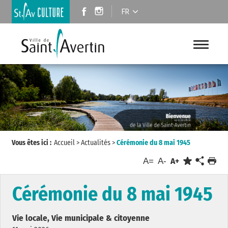
FR
Vous êtes ici :
Accueil
>
Actualités
>
Cérémonie du 8 mai 1945
A=
A-
A+
Cérémonie du 8 mai 1945
Vie locale, Vie municipale & citoyenne