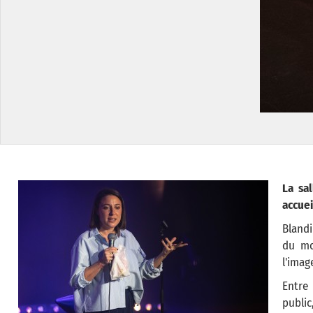
La sa
accuei
Blandi
du mo
l'imag
Entre 
public