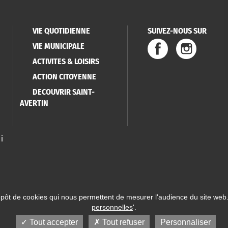
VIE QUOTIDIENNE
SUIVEZ-NOUS SUR
VIE MUNICIPALE
ACTIVITES & LOISIRS
ACTION CITOYENNE
DECOUVRIR SAINT-
AVERTIN
i
épôt de cookies qui nous permettent de mesurer l'audience du site web.
personnelles
'.
 Saint-Avertin
Mentions légales
Données personnelles
Plan du site
Réalisatio
Tout accepter
Tout refuser
Personnaliser