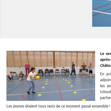
Le se
après-
Châtea
En pr
adjoin
les j
tchouk
partie
Les jeunes étaient tous ravis de ce moment passé ensemble !