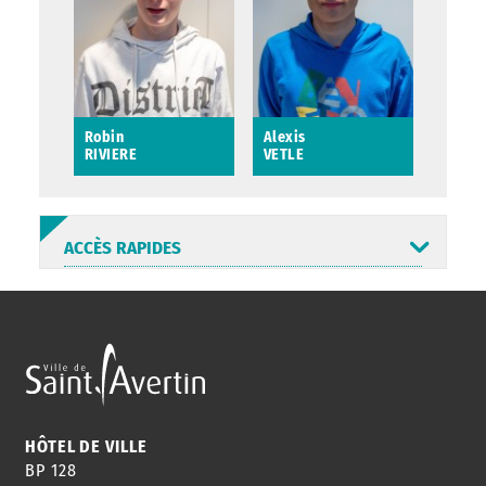
Robin
Alexis
RIVIERE
VETLE
Robin RIVIERE
Alexis VETLE
ACCÈS RAPIDES
ANNUAIRE
ABONNEMENT
ST AV
HORAIRES
NEWSLETTER
EN LIGNE
HÔTEL DE VILLE
BP 128