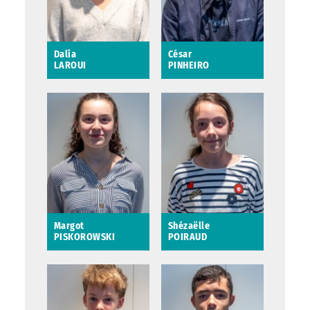
Dalia
César
LAROUI
PINHEIRO
Dalia LAROUI
César PINHEIRO
Margot
Shézaëlle
PISKOROWSKI
POIRAUD
Margot
Shézaëlle POIRAUD
PISKOROWSKI