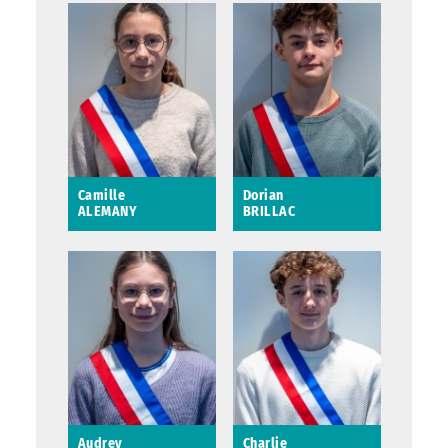
Camille
Dorian
ALEMANY
BRILLAC
Camille ALEMANY
Dorian BRILLAC
Audrey
Charlie