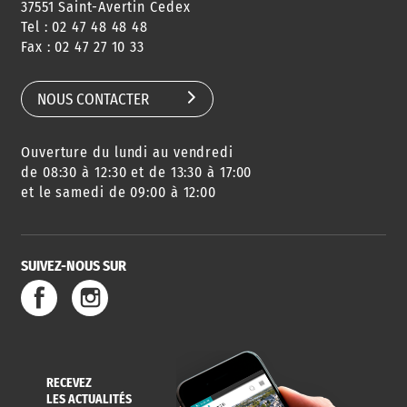
37551 Saint-Avertin Cedex
Tel : 02 47 48 48 48
CONSEILS
PASSEPORT
MENUS
Fax : 02 47 27 10 33
DE QUARTIER
CARTE D'IDENTITÉ
RESTAURATION
SCOLAIRE
NOUS CONTACTER
Ouverture du lundi au vendredi
AGENDA
URBANISME
PISCINE
DES SORTIES
de 08:30 à 12:30 et de 13:30 à 17:00
et le samedi de 09:00 à 12:00
SUIVEZ-NOUS SUR
SERVICE
TRAVAUX
DÉCHETS
DE L'EAU
DANS LA VILLE
ET COLLECTES
RECEVEZ
LES ACTUALITÉS