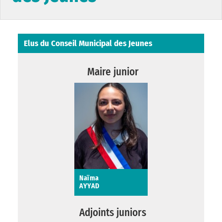
Elus du Conseil Municipal des Jeunes
Maire junior
Naïma
AYYAD
Naïma AYYAD
Adjoints juniors
Maire-Junior