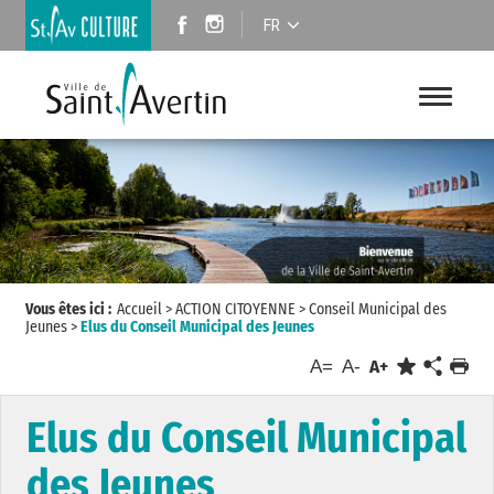
FR
Vous êtes ici :
Accueil
>
ACTION CITOYENNE
>
Conseil Municipal des
Jeunes
>
Elus du Conseil Municipal des Jeunes
A=
A-
A+
Elus du Conseil Municipal
des Jeunes