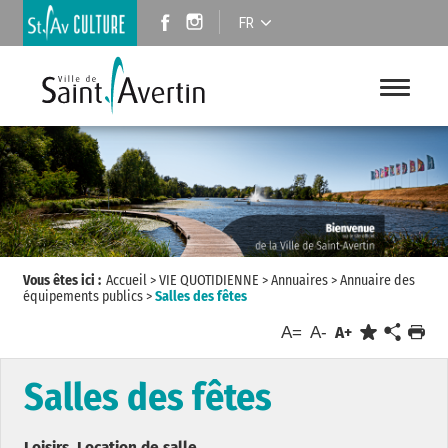
FR
Vous êtes ici :
Accueil
>
VIE QUOTIDIENNE
>
Annuaires
>
Annuaire des
équipements publics
>
Salles des fêtes
A=
A-
A+
Salles des fêtes
Loisirs, Location de salle