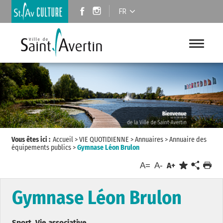
FR
Vous êtes ici :
Accueil
>
VIE QUOTIDIENNE
>
Annuaires
>
Annuaire des
équipements publics
>
Gymnase Léon Brulon
A=
A-
A+
Gymnase Léon Brulon
Sport, Vie associative