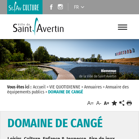
FR
Vous êtes ici :
Accueil
>
VIE QUOTIDIENNE
>
Annuaires
>
Annuaire des
équipements publics
>
DOMAINE DE CANGÉ
A=
A-
A+
DOMAINE DE CANGÉ
Loisirs, Culture, Enfance & Jeunesse, Aire de jeux