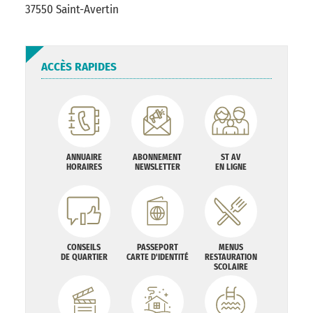
37550 Saint-Avertin
ACCÈS RAPIDES
ANNUAIRE
ABONNEMENT
ST AV
HORAIRES
NEWSLETTER
EN LIGNE
CONSEILS
PASSEPORT
MENUS
DE QUARTIER
CARTE D'IDENTITÉ
RESTAURATION
SCOLAIRE