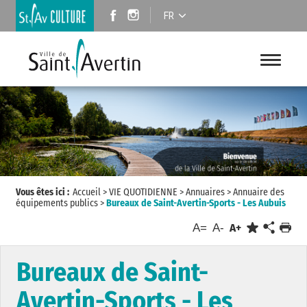
FR
Vous êtes ici :
Accueil
>
VIE QUOTIDIENNE
>
Annuaires
>
Annuaire des
équipements publics
>
Bureaux de Saint-Avertin-Sports - Les Aubuis
A=
A-
A+
Bureaux de Saint-
Avertin-Sports - Les