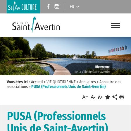
FR
Vous êtes ici :
Accueil
>
VIE QUOTIDIENNE
>
Annuaires
>
Annuaire des
associations
>
PUSA (Professionnels Unis de Saint-Avertin)
A=
A-
A+
PUSA (Professionnels
Unis de Saint-Avertin)