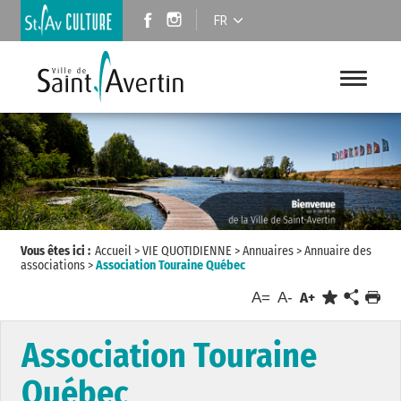
FR
Vous êtes ici :
Accueil
>
VIE QUOTIDIENNE
>
Annuaires
>
Annuaire des
associations
>
Association Touraine Québec
A=
A-
A+
Association Touraine
Québec